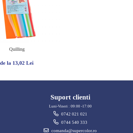
Quilling
de la 13,02 Lei
Suport clienti
Luni-Vineri : 09:00 -17:00
0742 021 021
0744 540 333
comanda@supercolor.ro