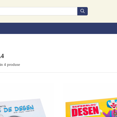
A4
in
4
produse