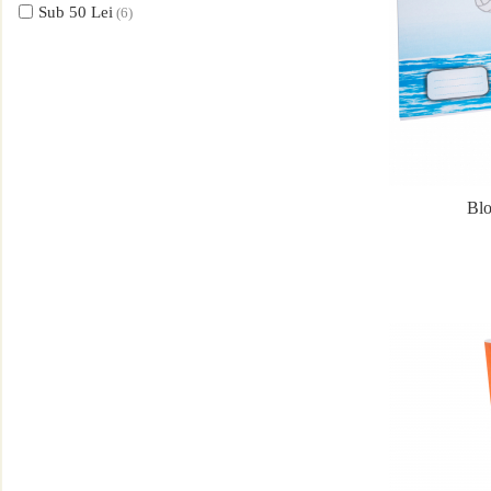
Sub 50 Lei
(6)
Caiete de biologie
Caiete de desen
Caiete de geografie
Caiete de muzica
Vocabulare
Blocuri de desen
Blo
Blocuri A4
Blocuri A3
Altele
Rezerve caiete mecanice
Rezerve A4
Rezerve A5
Tipizate standard
Avize
Bonuri