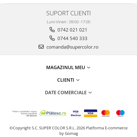
Carnete şi condici
Chitanţiere
SUPORT CLIENTI
Dispoziţii
Luni-Vineri : 09:00 -17:00
Facturi
0742 021 021
Fişe şi foi
0744 540 333
Jurnale
comanda@supercolor.ro
Niruri şi note
Rapoarte şi registre
CMR
MAGAZINUL MEU
Alte tipizate standard
CLIENTI
Tipizate personalizate
Avize personalizate
DATE COMERCIALE
Borderouri personalizate
Chitanţiere personalizate
Facturi personalizate
Monetare personalizate
©Copyright S.C. SUPER COLOR S.R.L. 2026
Platforma E-commerce
Alte tipizate personalizate
by Gomag
Birotică şi papetărie