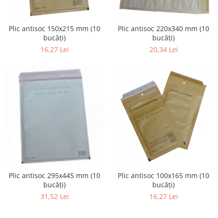
Caiete de desen
Caiete de geografie
Plic antisoc 150x215 mm (10
Plic antisoc 220x340 mm (10
Caiete de muzica
bucăţi)
bucăţi)
Vocabulare
16,27 Lei
20,34 Lei
Blocuri de desen
Blocuri A4
Blocuri A3
Altele
Rezerve caiete mecanice
Rezerve A4
Rezerve A5
Formulare tipizate
Tipizate standard
Plic antisoc 295x445 mm (10
Plic antisoc 100x165 mm (10
Avize
bucăţi)
bucăţi)
Bonuri
31,52 Lei
16,27 Lei
Borderouri