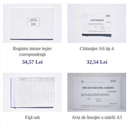
Registru intrare ieşire
Chitanţier A6 tip 4
corespondenţă
34,57 Lei
32,54 Lei
Fişă sah
Aviz de însoţire a mărfii A5