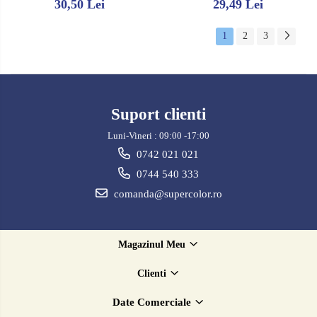
30,50 Lei
29,49 Lei
1
2
3
Suport clienti
Luni-Vineri : 09:00 -17:00
0742 021 021
0744 540 333
comanda@supercolor.ro
Magazinul Meu
Clienti
Date Comerciale