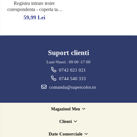
Registru intrare iesire
corespondenta - coperta tare
color
59,99 Lei
Suport clienti
Luni-Vineri : 09:00 -17:00
0742 021 021
0744 540 333
comanda@supercolor.ro
Magazinul Meu
Clienti
Date Comerciale