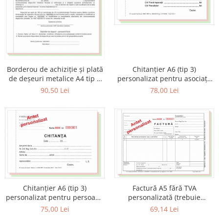
Caiete de geografie
Tipizate personalizate
Caiete de muzica
Avize personalizate
Vocabulare
Borderouri personalizate
Blocuri de desen
Chitanţiere personalizate
Blocuri A4
Facturi personalizate
Blocuri A3
Chitanţier A6 (tip 3)
Borderou de achiziţie şi plată
Monetare personalizate
personalizat pentru asociaţii
de deşeuri metalice A4 tip 3
Altele
de proprietari (trebuie
personalizat (trebuie
Alte tipizate personalizate
78,00 Lei
90,50 Lei
Rezerve caiete mecanice
precizate datele complete
precizate datele complete
aferente, eventual serie si
aferente, eventual serie si
Rezerve A4
numar)
numar)
Rezerve A5
Chitanţier A6 (tip 3)
Factură A5 fără TVA
personalizat pentru persoane
personalizată (trebuie
juridice (trebuie precizate
precizate datele complete
75,00 Lei
69,14 Lei
datele complete aferente,
aferente, eventual serie si