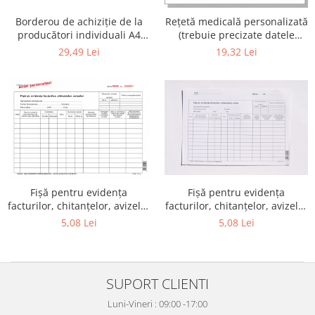
Borderou de achiziţie de la
Reţetă medicală personalizată
producători individuali A4
(trebuie precizate datele
personalizat (trebuie
complete aferente)
29,49 Lei
19,32 Lei
precizate datele complete
aferente, eventual serie si
numar)
Fişă pentru evidenţa
Fişă pentru evidenţa
facturilor, chitanţelor, avizelor
facturilor, chitanţelor, avizelor
A4 personalizată (trebuie
A4
5,08 Lei
5,08 Lei
precizate datele complete
aferente, eventual serie si
numar)
SUPORT CLIENTI
Luni-Vineri : 09:00 -17:00