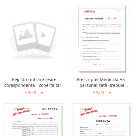
eventual serie si numar)
numar)
Registru intrare iesire
Prescriptie Medicala A5 -
corespondenta - coperta tare
personalizată (trebuie
color
precizate datele complete
59,99 Lei
59,00 Lei
aferente) - hârtie
autocopiativa