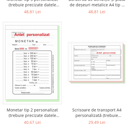
(trebuie precizate datele
de deşeuri metalice A4 tip 2
complete aferente, eventual
personalizat (trebuie
48,81 Lei
48,81 Lei
serie si numar)
precizate datele complete
aferente, eventual serie si
numar)
Monetar tip 2 personalizat
Scrisoare de transport A4
(trebuie precizate datele
personalizată (trebuie
complete aferente, eventual
precizate datele complete
40,67 Lei
29,49 Lei
serie si numar)
aferente, eventual serie si