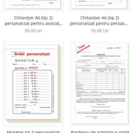
Chitanţier A6 (tip 2)
Chitanţier A6 (tip 2)
personalizat pentru asociaţii
personalizat pentru persoane
de proprietari (trebuie
juridice (trebuie precizate
58,00 Lei
55,00 Lei
precizate datele complete
datele complete aferente,
aferente, eventual serie si
eventual serie si numar)
numar)
Monetar tip 3 personalizat
Borderou de achiziţie şi plată