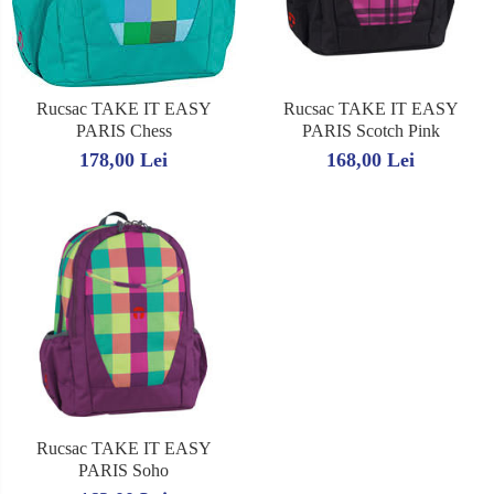
Caiete de biologie
CMR
Caiete de desen
Alte tipizate standard
Caiete de geografie
Tipizate personalizate
Caiete de muzica
Rucsac TAKE IT EASY
Rucsac TAKE IT EASY
Avize personalizate
Vocabulare
PARIS Chess
PARIS Scotch Pink
Borderouri personalizate
178,00 Lei
168,00 Lei
Blocuri de desen
Chitanţiere personalizate
Blocuri A4
Facturi personalizate
Blocuri A3
Monetare personalizate
Altele
Alte tipizate personalizate
Rezerve caiete mecanice
Rezerve A4
Rezerve A5
Rucsac TAKE IT EASY
PARIS Soho