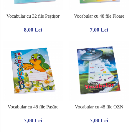
Caiete de biologie
CMR
Caiete de desen
Alte tipizate standard
Vocabular cu 32 file Peștișor
Vocabular cu 48 file Floare
Caiete de geografie
Tipizate personalizate
Caiete de muzica
8,00 Lei
7,00 Lei
Avize personalizate
Vocabulare
Borderouri personalizate
Blocuri de desen
Chitanţiere personalizate
Blocuri A4
Facturi personalizate
Blocuri A3
Monetare personalizate
Altele
Alte tipizate personalizate
Rezerve caiete mecanice
Rezerve A4
Rezerve A5
Vocabular cu 48 file Pasăre
Vocabular cu 48 file OZN
7,00 Lei
7,00 Lei