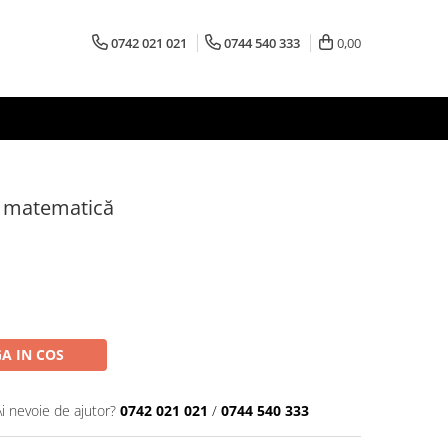
0742 021 021
0744 540 333
0,00
e matematică
A IN COS
Ai nevoie de ajutor?
0742 021 021
/
0744 540 333