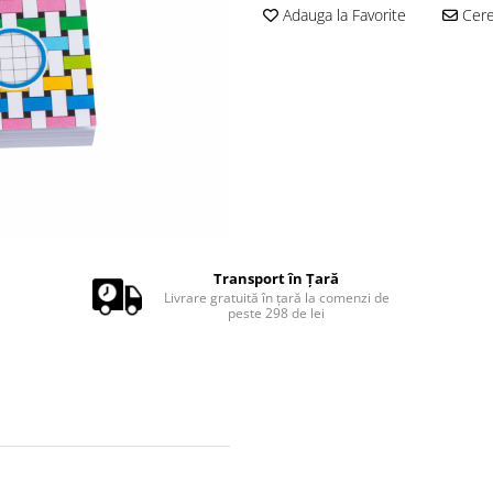
Adauga la Favorite
Cere 
Transport în Ţară
Livrare gratuită în ţară la comenzi de
peste 298 de lei