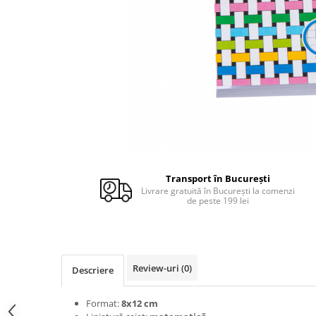
Caiete de desen
Caiete de geografie
Caiete de muzica
Vocabulare
Blocuri de desen
Blocuri A4
Blocuri A3
Altele
Rezerve caiete mecanice
Transport în Bucureşti
Rezerve A4
Livrare gratuită în Bucureşti la comenzi
de peste 199 lei
Rezerve A5
Formulare tipizate
Tipizate standard
Avize
Review-uri
(0)
Descriere
Bonuri
Borderouri
Format:
8x12 cm