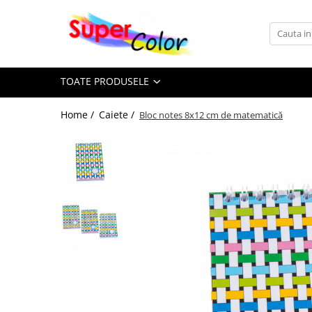
Toate Produsele
Caiete
TOATE PRODUSELE
Caiete cu capse
Home /
Caiete /
Colecţia A5 Peştişor
Bloc notes 8x12 cm de matematică
Colecţia A5 + A4 AI
Colecţia A5 80 file
Colecţia A4 80 file
Colecţia A4 60 file
Colecţia A4 50 file
Produse cu spiră
Bloc notes
Caiete cu spiră
Caiete speciale
Caiete de biologie