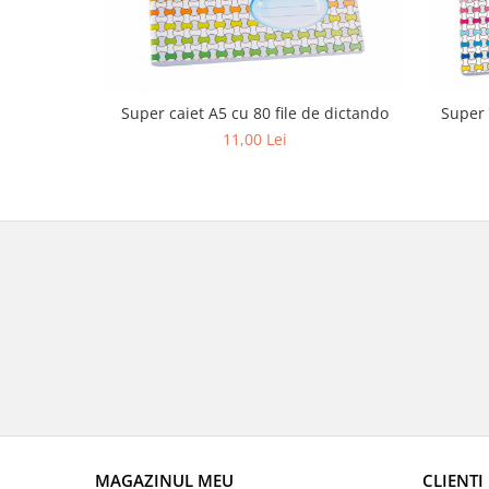
Hârtie
A4
A3
Super caiet A5 cu 80 file de dictando
Super 
Plicuri
11,00 Lei
Plicuri antisoc
Plicuri corespondenţă
Plicuri documente
Ghiozdane şi penare
Etuiuri
Brand McNeill
Brand McNeill de piele
Brand TAKE IT EASY
Rucsaci
Brand TAKE IT EASY tip BERLIN
Brand TAKE IT EASY tip PARIS
Brand YZEA GO
MAGAZINUL MEU
CLIENTI