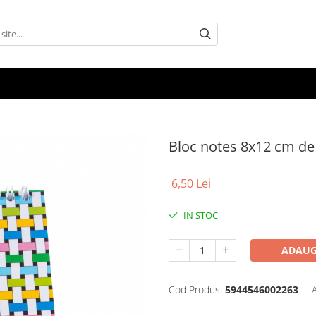
Bloc notes 8x12 cm d
6,50 Lei
IN STOC
ADAUG
Cod Produs:
5944546002263