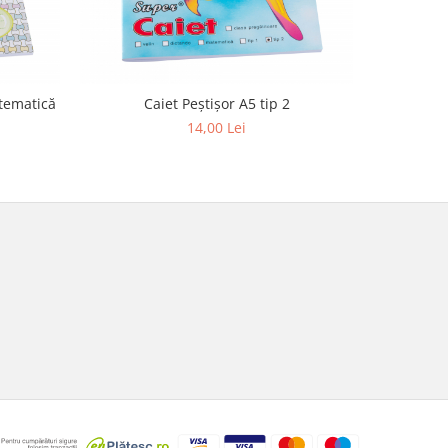
atematică
Caiet Peştişor A5 tip 2
Caiet 
14,00 Lei