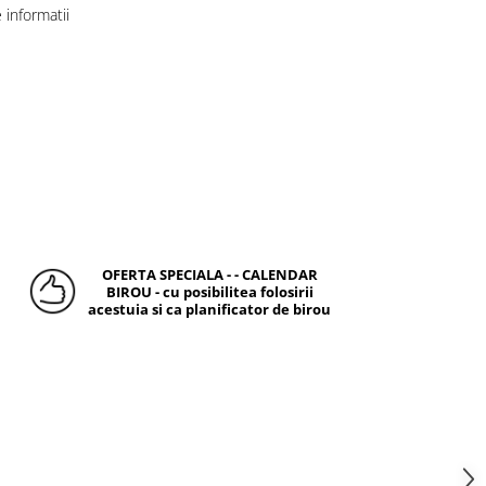
informatii
OFERTA SPECIALA - - CALENDAR
BIROU - cu posibilitea folosirii
acestuia si ca planificator de birou