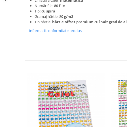
Carnete şi condici
Liniatură caiet:
matematică
Număr file:
80 file
Chitanţiere
Tip: cu
spiră
Dispoziţii
Gramaj hârtie: 8
0 g/m2
Tip hârtie:
hârtie offset premium
cu
înalt grad de a
Facturi
Fişe şi foi
Informatii conformitate produs
Jurnale
Niruri şi note
Rapoarte şi registre
CMR
Alte tipizate standard
Tipizate personalizate
Avize personalizate
Borderouri personalizate
Chitanţiere personalizate
Facturi personalizate
Monetare personalizate
Alte tipizate personalizate
Birotică şi papetărie