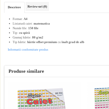
Borderouri
Review-uri
(0)
Descriere
Carnete şi condici
Format:
A4
Chitanţiere
Liniatură caiet:
matematica
Dispoziţii
Număr file:
150 file
Tip:
cu
spiră
Facturi
Gramaj hârtie:
80 g/m2
Fişe şi foi
Tip hârtie:
hârtie offset premium
cu
înalt grad de alb
Jurnale
Informatii conformitate produs
Niruri şi note
Rapoarte şi registre
CMR
Produse similare
Alte tipizate standard
Tipizate personalizate
Avize personalizate
Borderouri personalizate
Chitanţiere personalizate