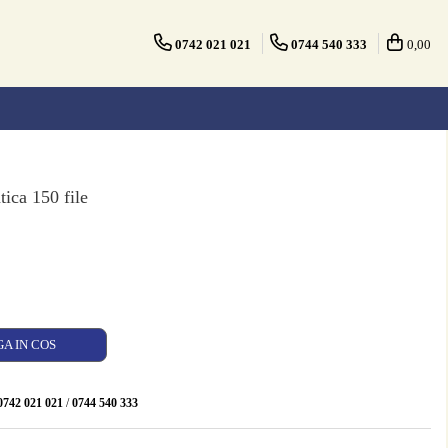
0742 021 021
0744 540 333
0,00
ica 150 file
A IN COS
0742 021 021
/
0744 540 333