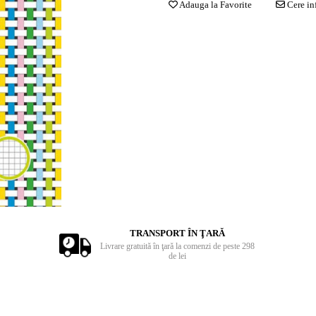
Adauga la Favorite
Cere in
TRANSPORT ÎN ŢARĂ
Livrare gratuită în ţară la comenzi de peste 298
de lei