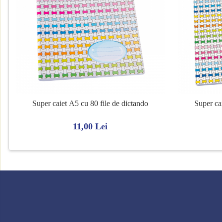
Facturi personalizate
Monetare personalizate
Alte tipizate personalizate
Hârtie
A4
A3
Plicuri
Super caiet A5 cu 80 file de dictando
Super ca
Plicuri antisoc
11,00 Lei
Plicuri corespondenţă
Plicuri documente
Etuiuri
Brand McNeill
Brand McNeill de piele
Brand TAKE IT EASY
Rucsaci