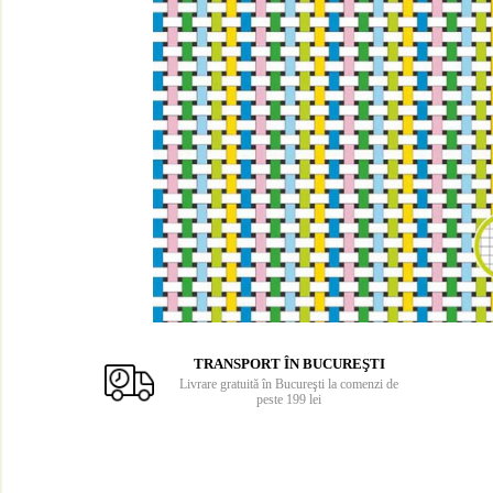
Caiete de biologie
Caiete de desen
Caiete de geografie
Caiete de muzica
Vocabulare
Blocuri de desen
Blocuri A4
Blocuri A3
Altele
Rezerve caiete mecanice
Rezerve A4
TRANSPORT ÎN BUCUREŞTI
Livrare gratuită în Bucureşti la comenzi de
Rezerve A5
peste 199 lei
Tipizate standard
Avize
Bonuri