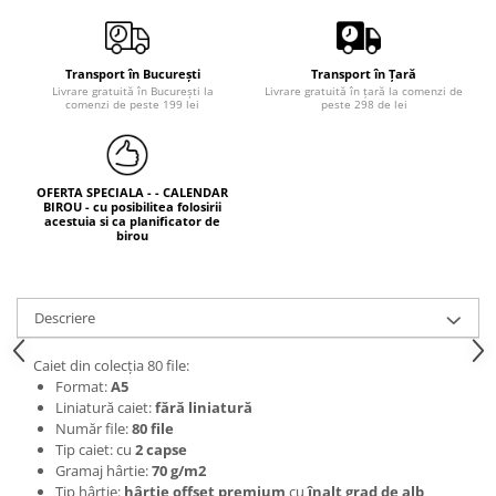
Transport în Bucureşti
Transport în Ţară
Livrare gratuită în Bucureşti la
Livrare gratuită în ţară la comenzi de
comenzi de peste 199 lei
peste 298 de lei
OFERTA SPECIALA - - CALENDAR
BIROU - cu posibilitea folosirii
acestuia si ca planificator de
birou
Descriere
Caiet din colecţia 80 file:
Format:
A5
Liniatură caiet:
fără liniatură
Număr file:
80 file
Tip caiet: cu
2
capse
Gramaj hârtie:
70 g/m2
Tip hârtie:
hârtie offset premium
cu
înalt grad de alb