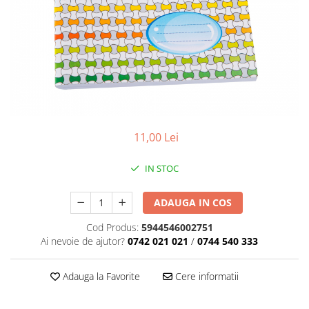
Caiete de geografie
Tipizate personalizate
Caiete de muzica
Avize personalizate
Vocabulare
Borderouri personalizate
Blocuri de desen
Chitanţiere personalizate
Blocuri A4
Facturi personalizate
Blocuri A3
Monetare personalizate
Altele
Alte tipizate personalizate
Rezerve caiete mecanice
11,00 Lei
Rezerve A4
IN STOC
Rezerve A5
ADAUGA IN COS
Cod Produs:
5944546002751
Ai nevoie de ajutor?
0742 021 021
/
0744 540 333
Adauga la Favorite
Cere informatii