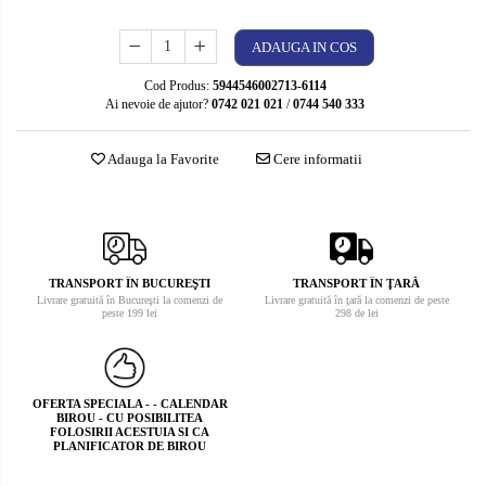
ADAUGA IN COS
Cod Produs:
5944546002713-6114
Ai nevoie de ajutor?
0742 021 021
/
0744 540 333
Adauga la Favorite
Cere informatii
TRANSPORT ÎN BUCUREŞTI
TRANSPORT ÎN ŢARĂ
Livrare gratuită în Bucureşti la comenzi de
Livrare gratuită în ţară la comenzi de peste
peste 199 lei
298 de lei
OFERTA SPECIALA - - CALENDAR
BIROU - CU POSIBILITEA
FOLOSIRII ACESTUIA SI CA
PLANIFICATOR DE BIROU