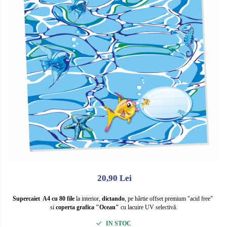
Caiete de biologie
CMR
Caiete de desen
Alte tipizate standard
Caiete de geografie
Tipizate personalizate
Caiete de muzica
Avize personalizate
Vocabulare
Borderouri personalizate
Blocuri de desen
Chitanţiere personalizate
Blocuri A4
Facturi personalizate
Blocuri A3
Monetare personalizate
Altele
Alte tipizate personalizate
Rezerve caiete mecanice
Rezerve A4
Rezerve A5
20,90 Lei
Supercaiet A4 cu 80 file
la interior,
dictando
, pe hârtie offset premium "acid free"
si
coperta grafica "Ocean"
cu lacuire UV selectivă.
IN STOC