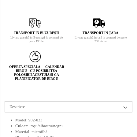
TRANSPORT ÎN BUCUREŞTI
TRANSPORT ÎN ŢARĂ
Livrare gratuită în Bucureşti la comenzi de
Livrare gratuită în ţară la comenzi de peste
peste 199 lei
298 de lei
OFERTA SPECIALA - - CALENDAR
BIROU - CU POSIBILITEA
FOLOSIRII ACESTUIA SI CA
PLANIFICATOR DE BIROU
Descriere
Model: 902-033
Culoare: roşu/albastru/negru
Material: microfibă