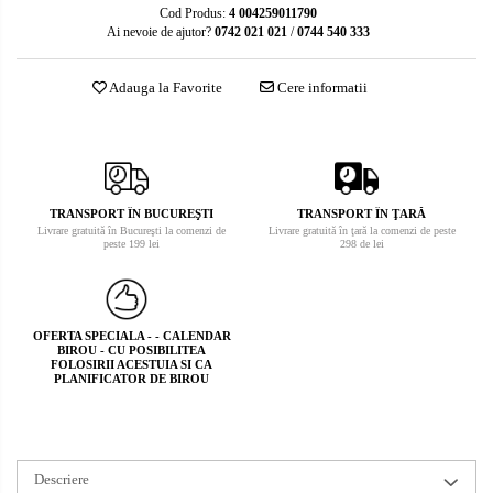
Cod Produs:
4 004259011790
Ai nevoie de ajutor?
0742 021 021
/
0744 540 333
Adauga la Favorite
Cere informatii
TRANSPORT ÎN BUCUREŞTI
TRANSPORT ÎN ŢARĂ
Livrare gratuită în Bucureşti la comenzi de
Livrare gratuită în ţară la comenzi de peste
peste 199 lei
298 de lei
OFERTA SPECIALA - - CALENDAR
BIROU - CU POSIBILITEA
FOLOSIRII ACESTUIA SI CA
PLANIFICATOR DE BIROU
Descriere