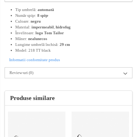
Tip umbrelă:
automată
Număr spiţe:
8 spiţe
Culoare:
negru
Material:
impermeabil
,
hidrofug
Învelitoare:
logo Tom Tailor
Mâner:
nealunecos
Lungime umbrelă închisă:
29 cm
Model: 218 TT black
Informatii conformitate produs
Review-uri
(0)
Produse similare