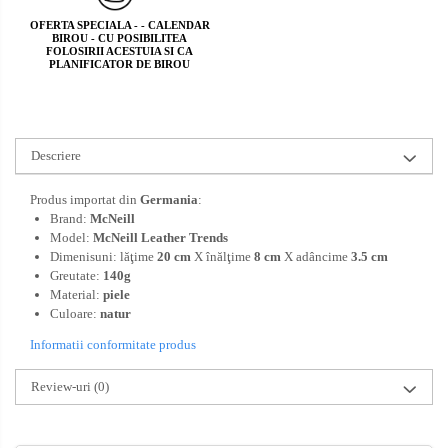
OFERTA SPECIALA - - CALENDAR
BIROU - CU POSIBILITEA
FOLOSIRII ACESTUIA SI CA
PLANIFICATOR DE BIROU
Descriere
Produs importat din
Germania
:
Brand:
McNeill
Model:
McNeill Leather Trends
Dimenisuni: lăţime
20
cm
X înălţime
8
cm
X adâncime
3.5
cm
Greutate:
140g
Material:
piele
Culoare:
natur
Informatii conformitate produs
Review-uri
(0)