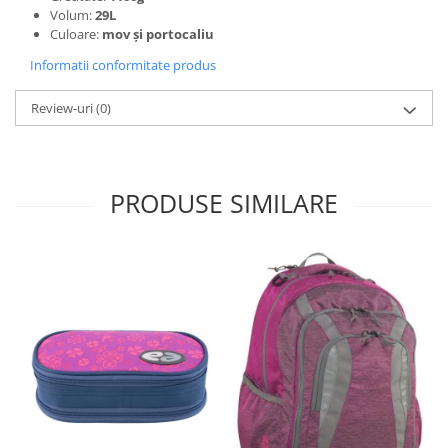
Volum:
29L
Hârtie
Culoare:
mov şi portocaliu
A4
Informatii conformitate produs
A3
Review-uri
(0)
Plicuri
Plicuri antisoc
Plicuri corespondenţă
Plicuri documente
PRODUSE SIMILARE
Ghiozdane şi penare
Etuiuri
Brand McNeill
Brand McNeill de piele
Brand TAKE IT EASY
Rucsaci
Brand TAKE IT EASY tip BERLIN
Brand TAKE IT EASY tip PARIS
Brand YZEA GO