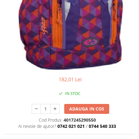
Caiete de desen
Caiete de geografie
Caiete de muzica
Vocabulare
Blocuri de desen
Blocuri A4
Blocuri A3
Altele
Rezerve caiete mecanice
182,01 Lei
Rezerve A4
Rezerve A5
IN STOC
Formulare tipizate
Tipizate standard
ADAUGA IN COS
Avize
Cod Produs:
4017245290550
Bonuri
Ai nevoie de ajutor?
0742 021 021
/
0744 540 333
Borderouri