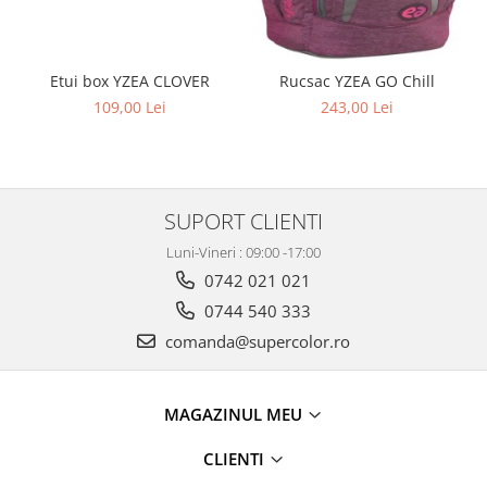
Penare
Brand TAKE IT EASY
Genţi, portofele şi umbrele
Etui box YZEA CLOVER
Rucsac YZEA GO Chill
Genţi
109,00 Lei
243,00 Lei
Stefano
Portofele
Stefano
SUPORT CLIENTI
Bernardo Bossi
Luni-Vineri : 09:00 -17:00
Umbrele
0742 021 021
Tom Tailor
0744 540 333
Calendar triptic
comanda@supercolor.ro
MAGAZINUL MEU
CLIENTI