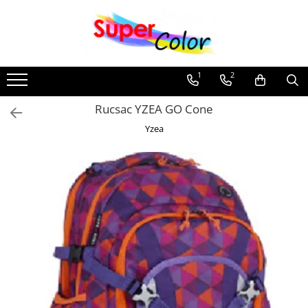
Toate Produsele
Caiete
1
2
Caiete cu capse
Rucsac YZEA GO Cone
Colecţia A5 Peştişor
Yzea
Colecţia A5 + A4 AI
Colecţia A5 80 file
Colecţia A4 80 file
Colecţia A4 60 file
Colecţia A4 50 file
Produse cu spiră
Bloc notes
Caiete cu spiră
Caiete speciale
Caiete de biologie