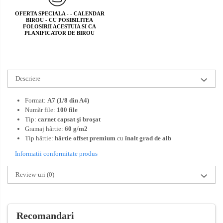
OFERTA SPECIALA - - CALENDAR
BIROU - CU POSIBILITEA
FOLOSIRII ACESTUIA SI CA
PLANIFICATOR DE BIROU
Descriere
Format:
A7 (1/8 din A4)
Număr file:
100 file
Tip:
carnet capsat şi broşat
Gramaj hârtie:
60 g/m2
Tip hârtie:
hârtie offset premium
cu
înalt grad de alb
Informatii conformitate produs
Review-uri
(0)
Recomandari