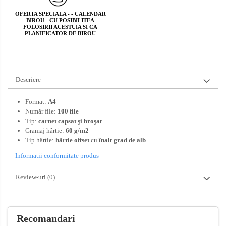
OFERTA SPECIALA - - CALENDAR
BIROU - CU POSIBILITEA
FOLOSIRII ACESTUIA SI CA
PLANIFICATOR DE BIROU
Descriere
Format:
A4
Număr file:
100 file
Tip:
carnet capsat şi broşat
Gramaj hârtie:
60 g/m2
Tip hârtie:
hârtie offset
cu
înalt grad de alb
Informatii conformitate produs
Review-uri
(0)
Recomandari