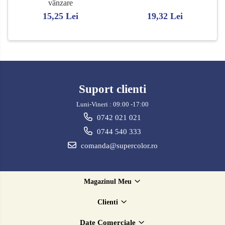
vânzare
15,25 Lei
19,32 Lei
Suport clienti
Luni-Vineri : 09:00 -17:00
0742 021 021
0744 540 333
comanda@supercolor.ro
Magazinul Meu
Clienti
Date Comerciale