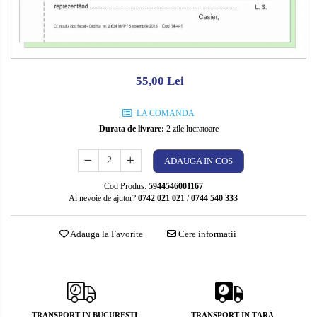
Caiete de biologie
CMR
Caiete de desen
Alte tipizate standard
Caiete de geografie
Tipizate personalizate
Caiete de muzica
Avize personalizate
55,00 Lei
Vocabulare
Borderouri personalizate
Blocuri de desen
LA COMANDA
Chitanţiere personalizate
Durata de livrare:
2 zile lucratoare
Blocuri A4
Facturi personalizate
Blocuri A3
Monetare personalizate
ADAUGA IN COS
Altele
Alte tipizate personalizate
Cod Produs:
5944546001167
Ai nevoie de ajutor?
0742 021 021
/
0744 540 333
Rezerve caiete mecanice
Rezerve A4
Adauga la Favorite
Cere informatii
Rezerve A5
TRANSPORT ÎN BUCUREŞTI
TRANSPORT ÎN ŢARĂ