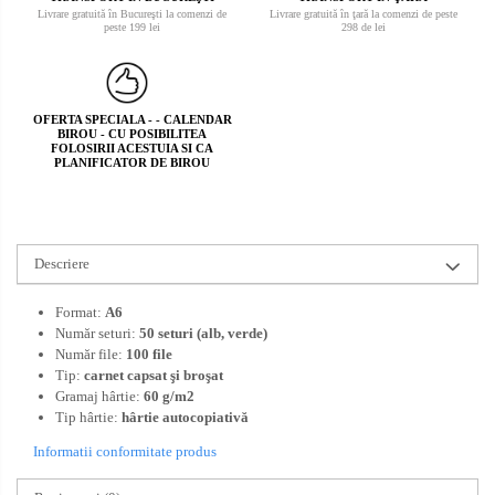
Livrare gratuită în Bucureşti la comenzi de
Livrare gratuită în ţară la comenzi de peste
peste 199 lei
298 de lei
OFERTA SPECIALA - - CALENDAR
BIROU - CU POSIBILITEA
FOLOSIRII ACESTUIA SI CA
PLANIFICATOR DE BIROU
Descriere
Format:
A6
Număr seturi:
50 seturi (alb, verde)
Număr file:
100 file
Tip:
carnet capsat şi broşat
Gramaj hârtie:
60 g/m2
Tip hârtie:
hârtie autocopiativă
Informatii conformitate produs